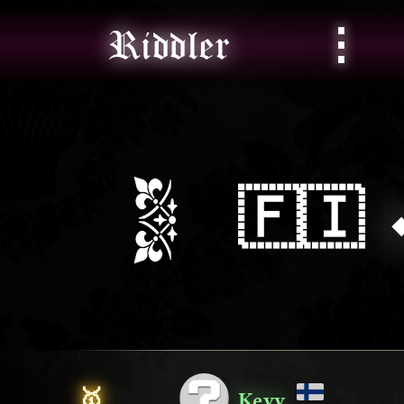
⋮
Riddler
🇫🇮
🥇
Kevv