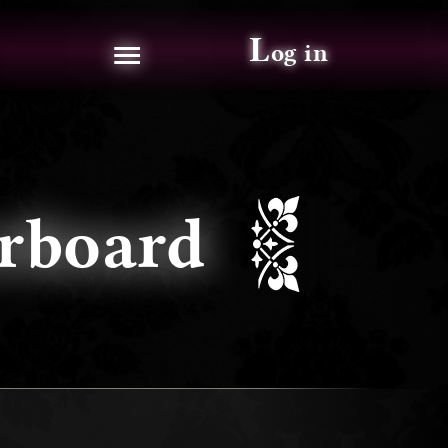
≡
L
og in
aderboard