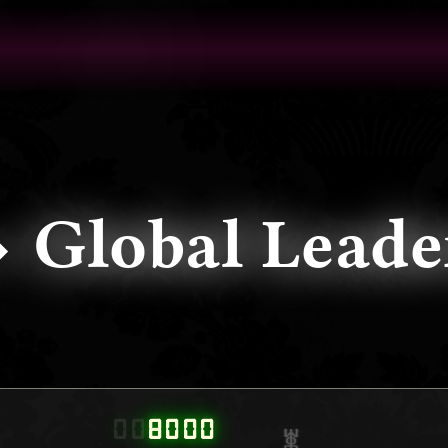
⬩ Global Le
000000
8000